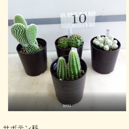
ｶｸﾀｽ
サボテン科