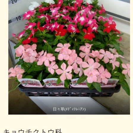
日々草(ﾒﾃﾞｨﾃﾚﾆｱﾝ)
キョウチクトウ科