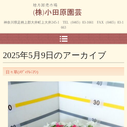
神奈川県足柄上郡大井町上大井245-1 TEL（0465）83-1661 FAX（0465）83-1
663
2025年5月9日
のアーカイブ
日々草(ﾒﾃﾞｨﾃﾚﾆｱﾝ)