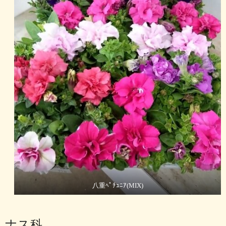
八重ﾍﾟﾁｭﾆｱ(MIX)
ナス科