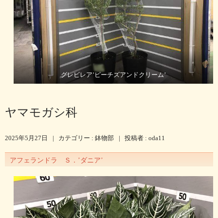
グレビレア’ピーチズアンドクリーム’
ヤマモガシ科
2025年5月27日
|
カテゴリー :
鉢物部
|
投稿者 : oda11
アフェランドラ Ｓ．’ダニア’