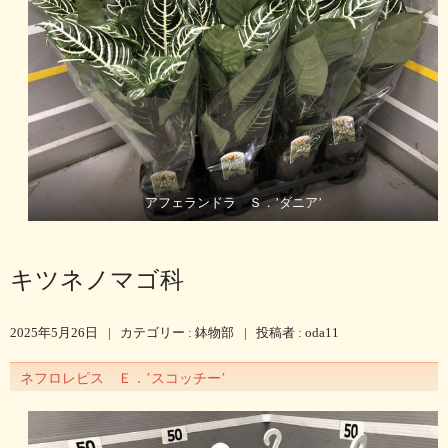
アフェランドラ Ｓ．’ダニア’
キツネノマゴ科
2025年5月26日
|
カテゴリー :
鉢物部
|
投稿者 : oda11
ネフロレピス Ｅ．’スコッチー’