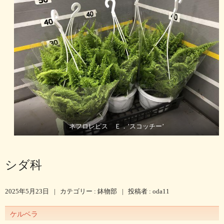
ネフロレピス Ｅ．’スコッチー’
シダ科
2025年5月23日
|
カテゴリー :
鉢物部
|
投稿者 : oda11
ケルベラ