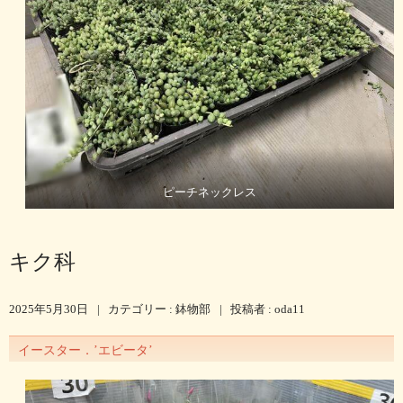
ピーチネックレス
キク科
2025年5月30日
|
カテゴリー :
鉢物部
|
投稿者 : oda11
イースター．’エビータ’