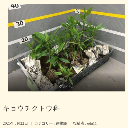
ケルベラ
キョウチクトウ科
2025年5月22日
|
カテゴリー :
鉢物部
|
投稿者 : oda11