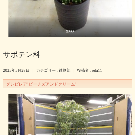
ｶｸﾀｽ
サボテン科
2025年5月28日
|
カテゴリー :
鉢物部
|
投稿者 : oda11
グレビレア’ピーチズアンドクリーム’