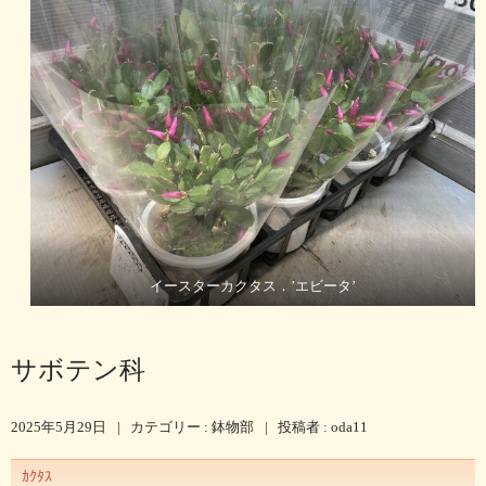
イースターカクタス．’エビータ’
サボテン科
2025年5月29日
|
カテゴリー :
鉢物部
|
投稿者 : oda11
ｶｸﾀｽ