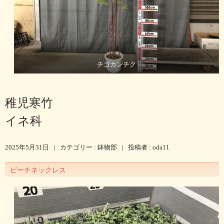
チゴカンチク
稚児寒竹
イネ科
2025年5月31日
|
カテゴリー :
鉢物部
|
投稿者 : oda11
ピーチネックレス