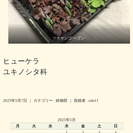
ツボサンゴ’ヘブン’
ヒューケラ
ユキノシタ科
2025年5月7日
|
カテゴリー :
鉢物部
|
投稿者 : oda11
2025年5月
月
火
水
木
金
土
日
1
2
3
4