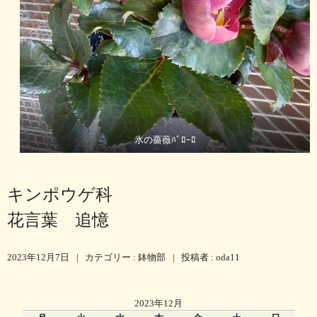
氷の薔薇ﾊﾞﾛｰﾛ
キンポウゲ科
花言葉 追憶
2023年12月7日
|
カテゴリー :
鉢物部
|
投稿者 : oda11
2023年12月