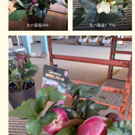
氷の薔薇ﾒﾙﾛｰ
氷の薔薇ﾋﾞｱﾝｺ