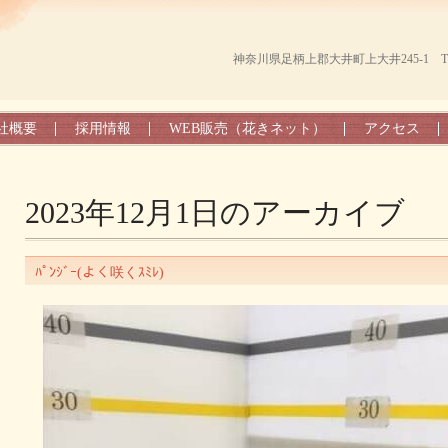
神奈川県足柄上郡大井町上大井245-1 TEL（0
社概要
採用情報
WEB販売（花きネット）
アクセス
2023年12月1日
のアーカイブ
ﾊﾟﾝｼﾞｰ(よく咲くｽﾐﾚ)