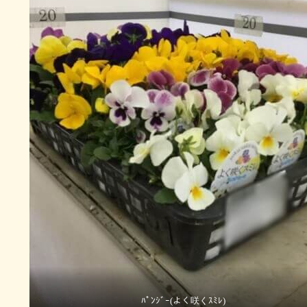
ﾊﾟﾝｼﾞｰ(よく咲くｽﾐﾚ)