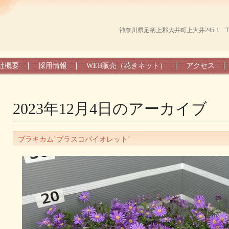
神奈川県足柄上郡大井町上大井245-1 TEL（0
社概要
採用情報
WEB販売（花きネット）
アクセス
2023年12月4日
のアーカイブ
ブラキカム’ブラスコバイオレット’