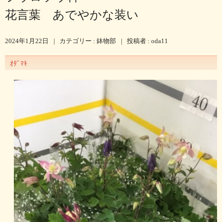
花言葉 あでやかな装い
2024年1月22日
|
カテゴリー :
鉢物部
|
投稿者 : oda11
ｵﾀﾞﾏｷ