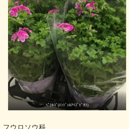
ﾍﾟﾗﾙｺﾞ(ｴﾝｼﾞｪﾙｱｲｽﾞﾋﾞｵﾗ)
フウロソウ科