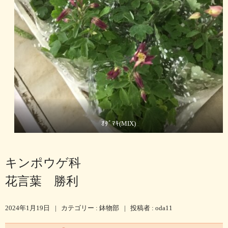
ｵﾀﾞﾏｷ(MIX)
キンポウゲ科
花言葉 勝利
2024年1月19日
|
カテゴリー :
鉢物部
|
投稿者 : oda11