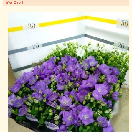
ｶﾝﾊﾟﾆｭﾗ①