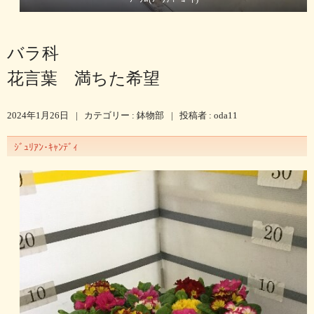
バラ科
花言葉 満ちた希望
2024年1月26日
|
カテゴリー :
鉢物部
|
投稿者 : oda11
ｼﾞｭﾘｱﾝ･ｷｬﾝﾃﾞｨ