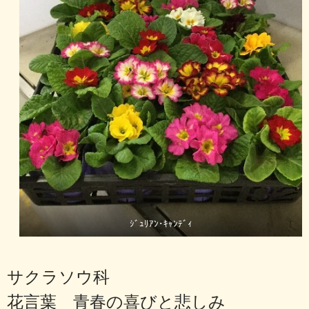
ｼﾞｭﾘｱﾝ･ｷｬﾝﾃﾞｨ
サクラソウ科
花言葉 青春の喜びと悲しみ