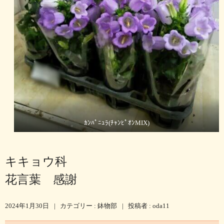
ｶﾝﾊﾟﾆｭﾗ(ﾁｬﾝﾋﾟｵﾝMIX)
キキョウ科
花言葉 感謝
2024年1月30日
|
カテゴリー :
鉢物部
|
投稿者 : oda11