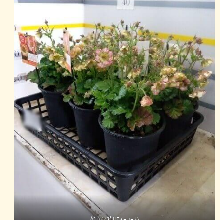
ｹﾞｳﾑ(ﾌﾟﾘﾃｨｰｺｰﾄ)