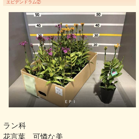
エピデンドラム②
ＥＰＩ
ラン科
花言葉 可憐な美