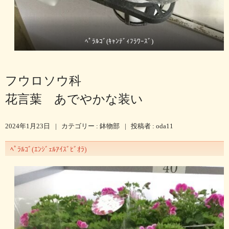
ﾍﾟﾗﾙｺﾞ(ｷｬﾝﾃﾞｨﾌﾗﾜｰｽﾞ)
フウロソウ科
花言葉 あでやかな装い
2024年1月23日
|
カテゴリー :
鉢物部
|
投稿者 : oda11
ﾍﾟﾗﾙｺﾞ(ｴﾝｼﾞｪﾙｱｲｽﾞﾋﾞｵﾗ)