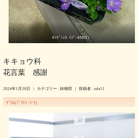
ｶﾝﾊﾟﾆｭﾗ（ﾊﾟｰﾙMIX）
キキョウ科
花言葉 感謝
2024年1月29日
|
カテゴリー :
鉢物部
|
投稿者 : oda11
ｹﾞｳﾑ(ﾌﾟﾘﾃｨｰｺｰﾄ)