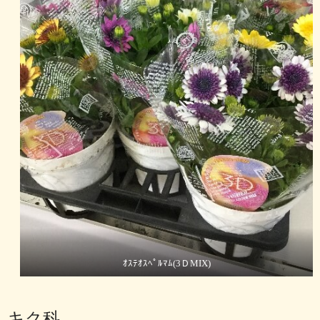
ｵｽﾃｵｽﾍﾟﾙﾏﾑ(3ＤMIX)
キク科