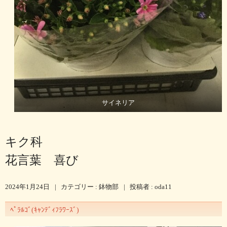
サイネリア
キク科
花言葉 喜び
2024年1月24日
|
カテゴリー :
鉢物部
|
投稿者 : oda11
ﾍﾟﾗﾙｺﾞ(ｷｬﾝﾃﾞｨﾌﾗﾜｰｽﾞ)