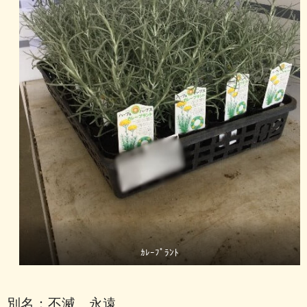
ｶﾚｰﾌﾟﾗﾝﾄ
別名：不滅、永遠