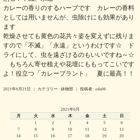
カレーの香りのするハーブです カレーの香料
としては用いませんが、虫除けにも効果があり
ます
乾燥させても黄色の花共々姿を変えずに残りま
すので「不滅」「永遠」というわけです☆ ド
ライにして、虫を遠ざけるのもいいですね～☆
もちろん寄せ植えや花壇にももってこいです
よ！役立つ「カレープラント」 夏に最高！！
2021年6月21日
|
カテゴリー :
鉢物部
|
投稿者 : oda06
2021年6月
月
火
水
木
金
土
日
1
2
3
4
5
6
7
8
9
10
11
12
13
14
15
16
17
18
19
20