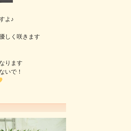
ますよ♪
が優しく咲きます
になります
べないで！