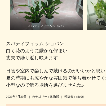
スパティフィラム ショパン
スパティフィラム ショパン
白く花のように厳かな佇まい
丈夫で繰り返し咲きます
日陰や室内で楽しんで戴けるのがいいかと思
夏の時期にも涼やかな雰囲気で落ち着かせて
小型なので飾る場所を選びませんね♪
2021年7月30日
|
カテゴリー :
鉢物部
|
投稿者 : oda06