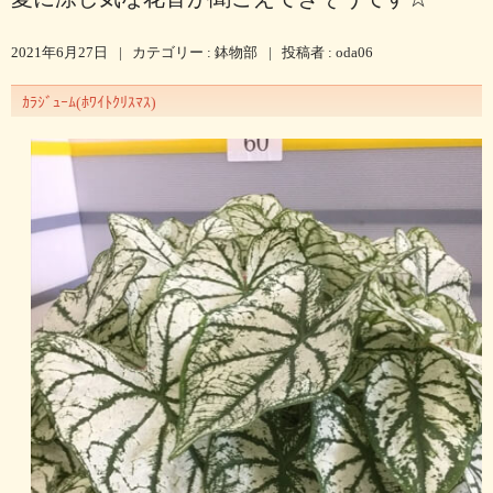
2021年6月27日
|
カテゴリー :
鉢物部
|
投稿者 : oda06
ｶﾗｼﾞｭｰﾑ(ﾎﾜｲﾄｸﾘｽﾏｽ)