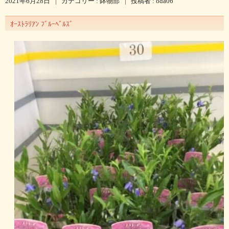
2021年6月28日
|
カテゴリー :
鉢物部
|
投稿者 : oda06
ｵｰｽﾄﾗﾘｱﾝ ﾌﾞﾙｰﾍﾞﾙｽﾞ