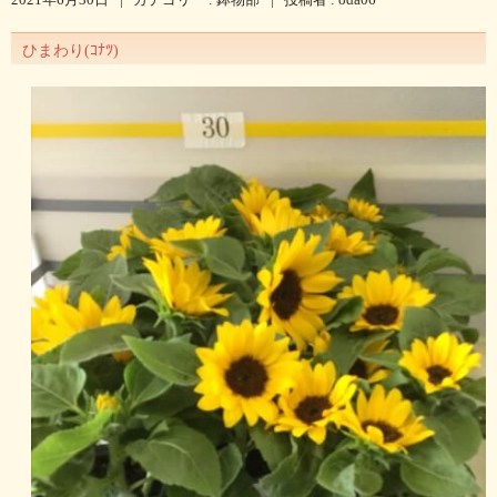
ひまわり(ｺﾅﾂ)