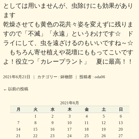
としては用いませんが、虫除けにも効果があり
ます
乾燥させても黄色の花共々姿を変えずに残りま
すので「不滅」「永遠」というわけです☆ ド
ライにして、虫を遠ざけるのもいいですね～☆
もちろん寄せ植えや花壇にももってこいです
よ！役立つ「カレープラント」 夏に最高！！
2021年6月21日
|
カテゴリー :
鉢物部
|
投稿者 : oda06
←
以前の投稿
2021年6月
月
火
水
木
金
土
日
1
2
3
4
5
6
7
8
9
10
11
12
13
14
15
16
17
18
19
20
21
22
23
24
25
26
27