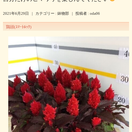
2021年6月29日
|
カテゴリー :
鉢物部
|
投稿者 : oda06
鶏頭(ｽﾏｰﾄﾙｯｸ)