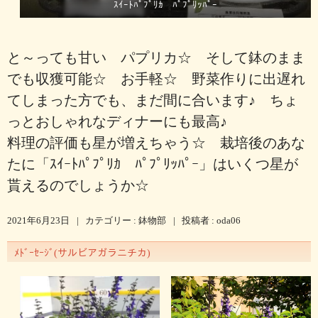
ｽｲｰﾄﾊﾟﾌﾟﾘｶ ﾊﾟﾌﾟﾘｯﾊﾟｰ
と～っても甘い パプリカ☆ そして鉢のまま
でも収獲可能☆ お手軽☆ 野菜作りに出遅れ
てしまった方でも、まだ間に合います♪ ちょ
っとおしゃれなディナーにも最高♪
料理の評価も星が増えちゃう☆ 栽培後のあな
たに「ｽｲｰﾄﾊﾟﾌﾟﾘｶ ﾊﾟﾌﾟﾘｯﾊﾟｰ」はいくつ星が
貰えるのでしょうか☆
2021年6月23日
|
カテゴリー :
鉢物部
|
投稿者 : oda06
ﾒﾄﾞｰｾｰｼﾞ(サルビアガラニチカ)