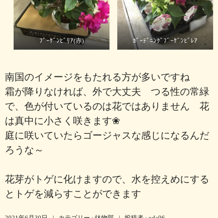
ﾌﾞｰｹﾞﾝﾋﾞﾘｱ(赤)
ｶﾞｰﾃﾞﾆﾝｸﾞﾌﾞｰｹﾞﾝﾋﾞﾚｱ
南国のイメージをもたれる方が多いですね
霜が降りなければ、外で大丈夫 つる性の常緑
で、色が付いているのは花ではありません 花
は真中に小さく咲きます❀
庭に
咲いていたらゴージャスな感じになるんだ
ろうな～
花芽がトゲに化けますので、水を控えめにする
とトゲを減らすことができます
2021年6月30日
|
カテゴリー :
鉢物部
|
投稿者 : oda06