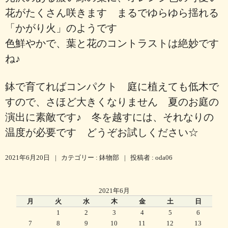
花がたくさん咲きます まるでゆらゆら揺れる
「かがり火」のようです
色鮮やかで、葉と花のコントラストは絶妙です
ね♪
鉢で育てればコンパクト 庭に植えても低木で
すので、さほど大きくなりません 夏のお庭の
演出に素敵です♪ 冬を越すには、それなりの
温度が必要です どうぞお試しください☆
2021年6月20日
|
カテゴリー :
鉢物部
|
投稿者 : oda06
2021年6月
月
火
水
木
金
土
日
1
2
3
4
5
6
7
8
9
10
11
12
13