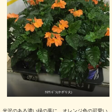
ｸﾛｻﾝﾄﾞﾗ(かがり火)
光沢のある濃い緑の葉に、オレンジ色の可愛い