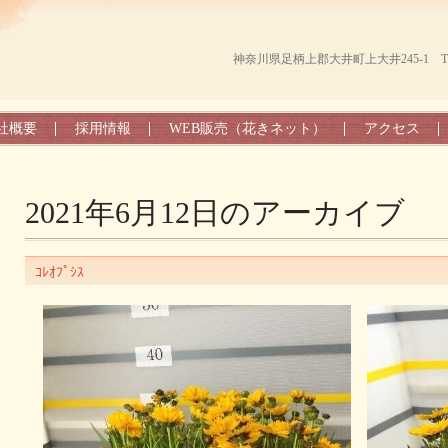
神奈川県足柄上郡大井町上大井245-1 TEL（0
社概要
採用情報
WEB販売（花きネット）
アクセス
2021年6月12日
のアーカイブ
ｺﾚｵﾌﾟｼｽ