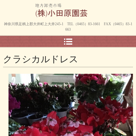
神奈川県足柄上郡大井町上大井245-1 TEL（0465）83-1661 FAX（0465）83-1
663
クラシカルドレス