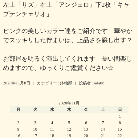
左上「サズ」右上「アンジェロ」下2枚「キャ
プテンチェリオ」
ピンクの美しいカラー達をご紹介です 華やか
でスッキリした佇まいは、上品さを醸し出す？
お部屋を明るく演出してくれます 長い間楽し
めますので、ゆっくりご鑑賞ください☆
2020年11月8日
|
カテゴリー :
鉢物部
|
投稿者 : oda06
2020年11月
月
火
水
木
金
土
日
1
2
3
4
5
6
7
8
9
10
11
12
13
14
15
16
17
18
19
20
21
22