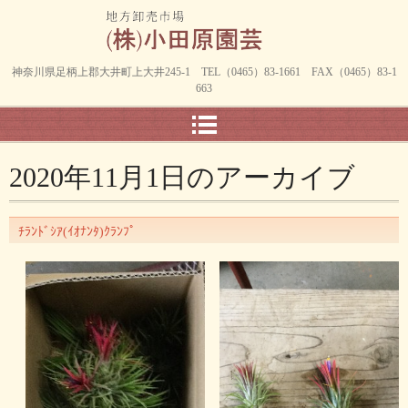
神奈川県足柄上郡大井町上大井245-1 TEL（0465）83-1661 FAX（0465）83-1
663
2020年11月1日
のアーカイブ
ﾁﾗﾝﾄﾞｼｱ(ｲｵﾅﾝﾀ)ｸﾗﾝﾌﾟ