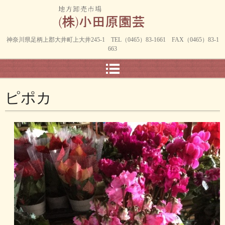
神奈川県足柄上郡大井町上大井245-1 TEL（0465）83-1661 FAX（0465）83-1
663
ピポカ