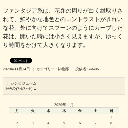
ファンタジア系は、花弁の周りが白く縁取りさ
れて、鮮やかな地色とのコントラストがきれい
な花。外に向けてスプーンのようにカーブした
花は、開いた時には小さく見えますが、ゆっく
り時間をかけて大きくなります。
2020年11月14日
|
カテゴリー :
鉢物部
|
投稿者 : oda06
←
シンビジューム
ｼｸﾗﾒﾝ(ﾌｧﾙﾌｧｰﾚ)
→
2020年11月
月
火
水
木
金
土
日
1
2
3
4
5
6
7
8