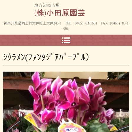
神奈川県足柄上郡大井町上大井245-1 TEL（0465）83-1661 FAX（0465）83-1
663
ｼｸﾗﾒﾝ(ﾌｧﾝﾀｼﾞｱﾊﾟｰﾌﾟﾙ）