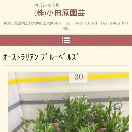
神奈川県足柄上郡大井町上大井245-1 TEL（0465）83-1661 FAX（0465）83-1
663
ｵｰｽﾄﾗﾘｱﾝ ﾌﾞﾙｰﾍﾞﾙｽﾞ