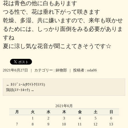
花は青色の他に白もあります
つる性で、花は垂れ下がって咲きます
乾燥、多湿、共に嫌いますので、来年も咲かせ
るためには、しっかり面倒をみる必要がありま
すね
夏に涼し気な花音が聞こえてきそうです☆
2021年6月27日
|
カテゴリー :
鉢物部
|
投稿者 : oda06
←
ｶﾗｼﾞｭｰﾑ(ﾎﾜｲﾄｸﾘｽﾏｽ)
鶏頭(ｽﾏｰﾄﾙｯｸ)
→
2021年6月
月
火
水
木
金
土
日
1
2
3
4
5
6
7
8
9
10
11
12
13