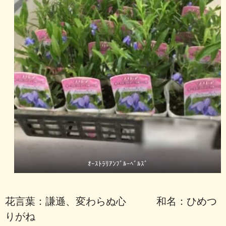
ｵｰｽﾄﾗﾘｱﾝﾌﾞﾙｰﾍﾞﾙｽﾞ
花言葉：謙遜、変わらぬ心 和名：ひめつ
りがね