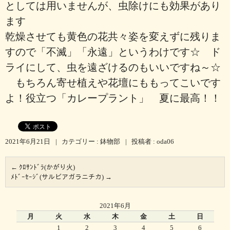
としては用いませんが、虫除けにも効果があり
ます
乾燥させても黄色の花共々姿を変えずに残りま
すので「不滅」「永遠」というわけです☆ ド
ライにして、虫を遠ざけるのもいいですね～☆
もちろん寄せ植えや花壇にももってこいです
よ！役立つ「カレープラント」 夏に最高！！
2021年6月21日
|
カテゴリー :
鉢物部
|
投稿者 : oda06
←
ｸﾛｻﾝﾄﾞﾗ(かがり火)
ﾒﾄﾞｰｾｰｼﾞ(サルビアガラニチカ)
→
2021年6月
月
火
水
木
金
土
日
1
2
3
4
5
6