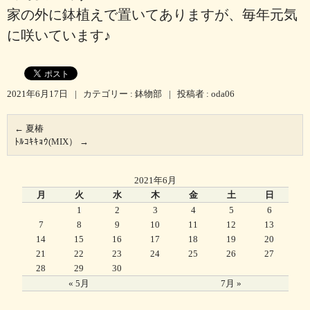
家の外に鉢植えで置いてありますが、毎年元気
に咲いています♪
2021年6月17日
|
カテゴリー :
鉢物部
|
投稿者 : oda06
←
夏椿
ﾄﾙｺｷｷｮｳ(MIX）
→
2021年6月
月
火
水
木
金
土
日
1
2
3
4
5
6
7
8
9
10
11
12
13
14
15
16
17
18
19
20
21
22
23
24
25
26
27
28
29
30
« 5月
7月 »