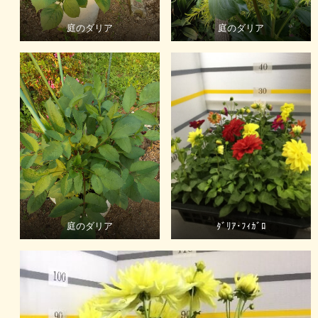
庭のダリア
庭のダリア
庭のダリア
ﾀﾞﾘｱ･ﾌｨｶﾞﾛ