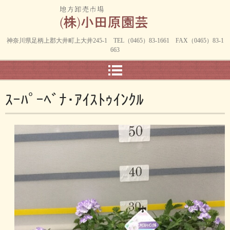
神奈川県足柄上郡大井町上大井245-1 TEL（0465）83-1661 FAX（0465）83-1
663
ｽｰﾊﾟｰﾍﾞﾅ･ｱｲｽﾄｩｲﾝｸﾙ