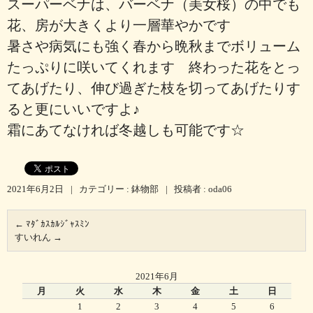
スーパーベナは、バーベナ（美女桜）の中でも
花、房が大きくより一層華やかです
暑さや病気にも強く春から晩秋までボリューム
たっぷりに咲いてくれます 終わった花をとっ
てあげたり、伸び過ぎた枝を切ってあげたりす
ると更にいいですよ♪
霜にあてなければ冬越しも可能です☆
2021年6月2日
|
カテゴリー :
鉢物部
|
投稿者 : oda06
←
ﾏﾀﾞｶｽｶﾙｼﾞｬｽﾐﾝ
すいれん
→
2021年6月
月
火
水
木
金
土
日
1
2
3
4
5
6