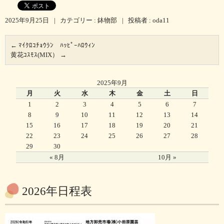
2025年9月25日
|
カテゴリー :
鉢物部
|
投稿者 : oda11
←
ﾏｲｸﾛｺﾁｮｳﾗﾝ ﾊｯﾋﾟｰﾊﾛｳｨﾝ
黄花ｺｽﾓｽ(MIX）
→
2025年9月
月
火
水
木
金
土
日
1
2
3
4
5
6
7
8
9
10
11
12
13
14
15
16
17
18
19
20
21
22
23
24
25
26
27
28
29
30
« 8月
10月 »
2026年日程表