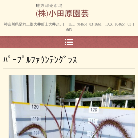
神奈川県足柄上郡大井町上大井245-1 TEL（0465）83-1661 FAX（0465）83-1
663
ﾊﾟｰﾌﾟﾙﾌｧｳﾝﾃﾝｸﾞﾗｽ