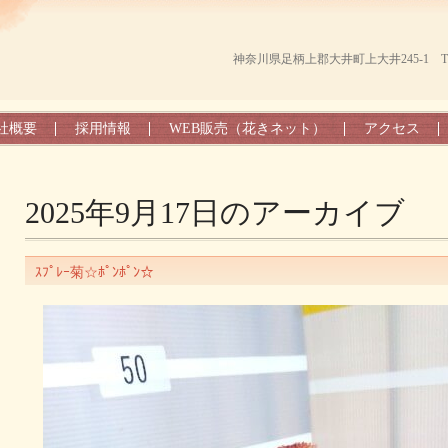
神奈川県足柄上郡大井町上大井245-1 TEL（0
社概要
採用情報
WEB販売（花きネット）
アクセス
2025年9月17日
のアーカイブ
ｽﾌﾟﾚｰ菊☆ﾎﾟﾝﾎﾟﾝ☆