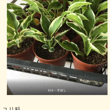
ﾎｽﾀｰ･ぎぼし
ユリ科