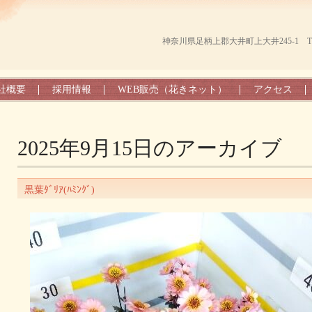
神奈川県足柄上郡大井町上大井245-1 TEL（0
社概要
採用情報
WEB販売（花きネット）
アクセス
2025年9月15日
のアーカイブ
黒葉ﾀﾞﾘｱ(ﾊﾐﾝｸﾞ)