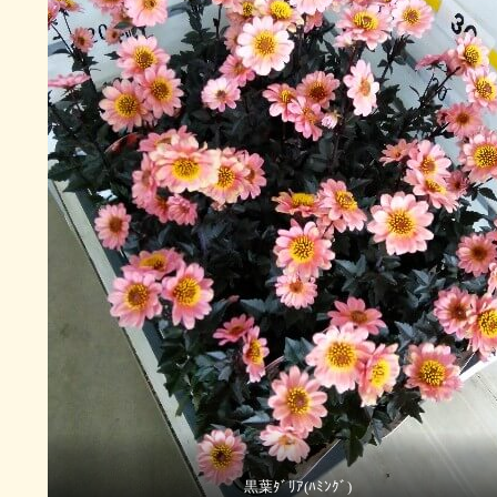
黒葉ﾀﾞﾘｱ(ﾊﾐﾝｸﾞ)