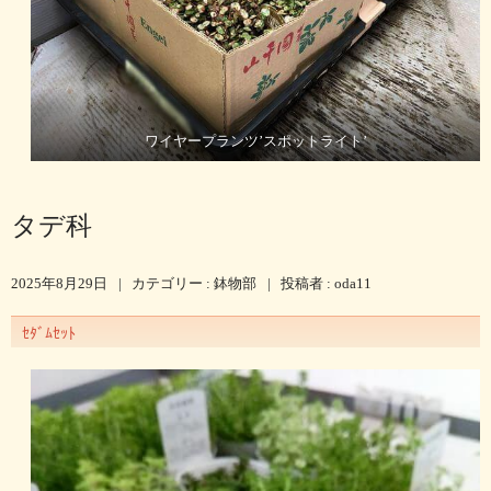
ワイヤープランツ’スポットライト’
タデ科
2025年8月29日
|
カテゴリー :
鉢物部
|
投稿者 : oda11
ｾﾀﾞﾑｾｯﾄ