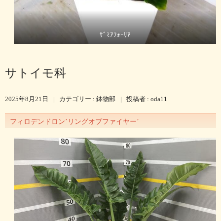
ｻﾞﾐｱﾌｫｰﾘｱ
サトイモ科
2025年8月21日
|
カテゴリー :
鉢物部
|
投稿者 : oda11
フィロデンドロン’リングオブファイヤー’