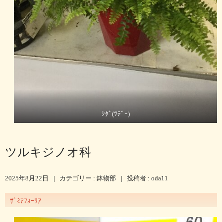
ｼﾀﾞ(ﾂﾃﾞｰ)
ツルキジノオ科
2025年8月22日
|
カテゴリー :
鉢物部
|
投稿者 : oda11
ｻﾞﾐｱﾌｫｰﾘｱ