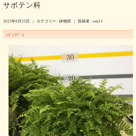
サボテン科
2025年8月25日
|
カテゴリー :
鉢物部
|
投稿者 : oda11
ｼﾀﾞ(ﾂﾃﾞｰ)