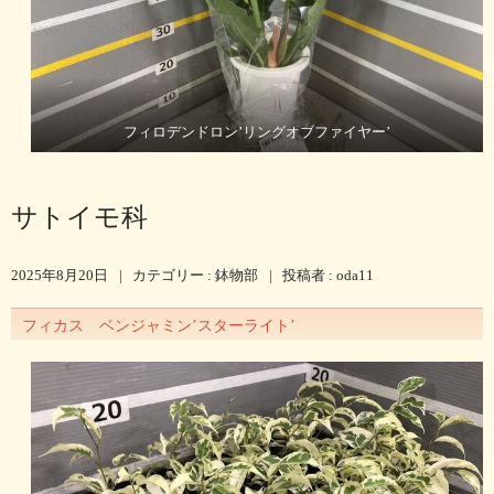
フィロデンドロン’リングオブファイヤー’
サトイモ科
2025年8月20日
|
カテゴリー :
鉢物部
|
投稿者 : oda11
フィカス ベンジャミン’スターライト’