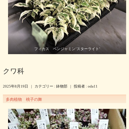
フィカス ベンジャミン’スターライト’
クワ科
2025年8月19日
|
カテゴリー :
鉢物部
|
投稿者 : oda11
多肉植物 桃子の舞