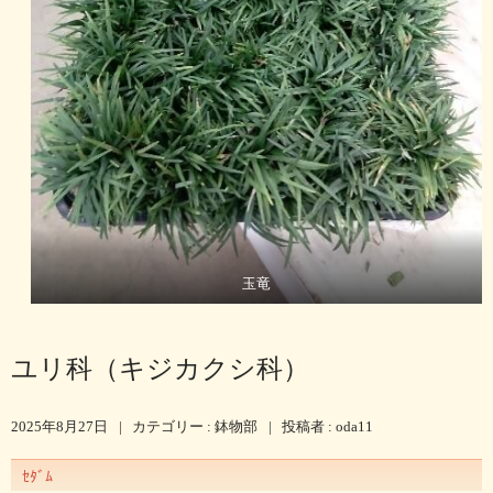
玉竜
ユリ科（キジカクシ科）
2025年8月27日
|
カテゴリー :
鉢物部
|
投稿者 : oda11
ｾﾀﾞﾑ