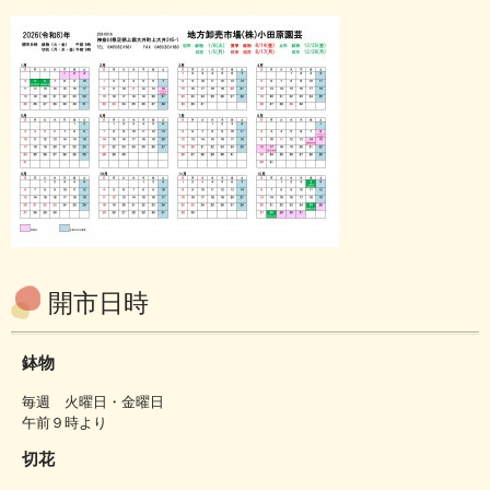
開市日時
鉢物
毎週 火曜日・金曜日
午前９時より
切花