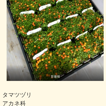
苔珊瑚
タマツヅリ
アカネ科