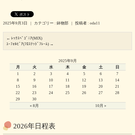
2025年9月3日
|
カテゴリー :
鉢物部
|
投稿者 : oda11
←
ﾚｯｸｽﾍﾞｺﾞﾆｱ(MIX)
ﾕｰﾌｫﾙﾋﾞｱ(ﾌﾛｽﾃｯﾄﾞﾌﾚｰﾑ)
→
2025年9月
月
火
水
木
金
土
日
1
2
3
4
5
6
7
8
9
10
11
12
13
14
15
16
17
18
19
20
21
22
23
24
25
26
27
28
29
30
« 8月
10月 »
2026年日程表