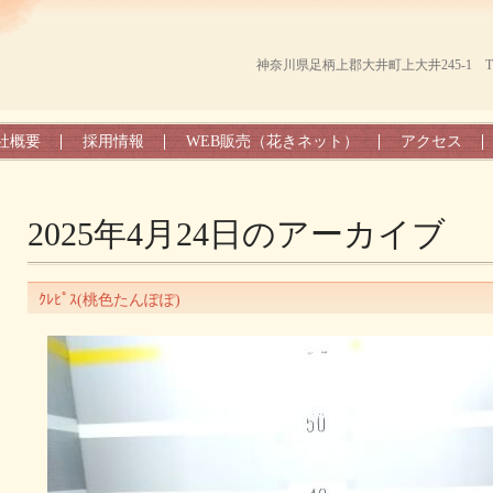
神奈川県足柄上郡大井町上大井245-1 TEL（0
社概要
採用情報
WEB販売（花きネット）
アクセス
2025年4月24日
のアーカイブ
ｸﾚﾋﾟｽ(桃色たんぽぽ)