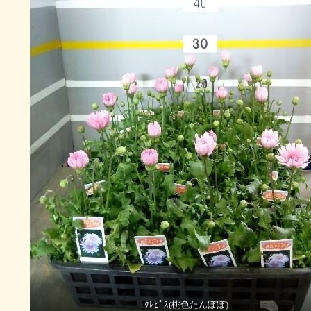
ｸﾚﾋﾟｽ(桃色たんぽぽ)