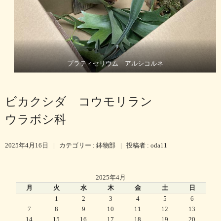
プラティセリウム アルシコルネ
ビカクシダ コウモリラン
ウラボシ科
2025年4月16日
|
カテゴリー :
鉢物部
|
投稿者 : oda11
2025年4月
月
火
水
木
金
土
日
1
2
3
4
5
6
7
8
9
10
11
12
13
14
15
16
17
18
19
20