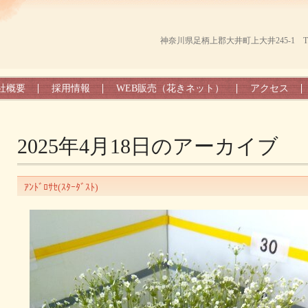
神奈川県足柄上郡大井町上大井245-1 TEL（0
社概要
採用情報
WEB販売（花きネット）
アクセス
2025年4月18日
のアーカイブ
ｱﾝﾄﾞﾛｻｾ(ｽﾀｰﾀﾞｽﾄ)