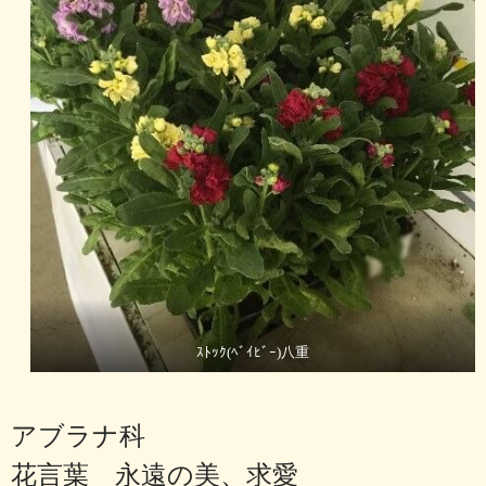
ｽﾄｯｸ(ﾍﾞｲﾋﾞｰ)八重
アブラナ科
花言葉 永遠の美、求愛