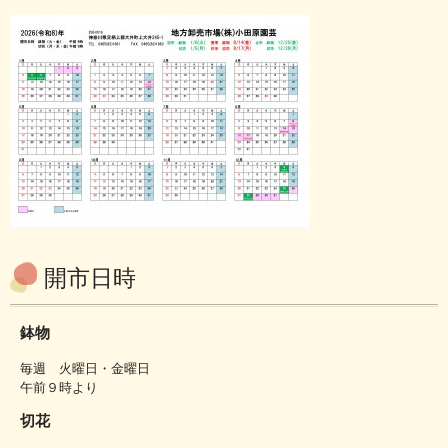
開市日時
鉢物
毎週 火曜日・金曜日
午前９時より
切花