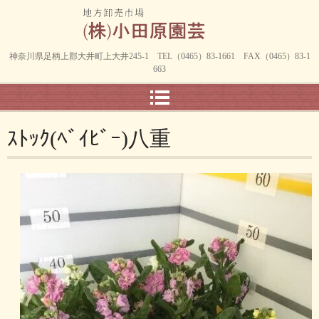
神奈川県足柄上郡大井町上大井245-1 TEL（0465）83-1661 FAX（0465）83-1
663
ｽﾄｯｸ(ﾍﾞｲﾋﾞｰ)八重