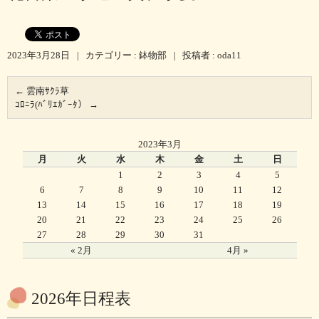
2023年3月28日
|
カテゴリー :
鉢物部
|
投稿者 : oda11
←
雲南ｻｸﾗ草
ｺﾛﾆﾗ(ﾊﾞﾘｴｶﾞｰﾀ）
→
2023年3月
月
火
水
木
金
土
日
1
2
3
4
5
6
7
8
9
10
11
12
13
14
15
16
17
18
19
20
21
22
23
24
25
26
27
28
29
30
31
« 2月
4月 »
2026年日程表