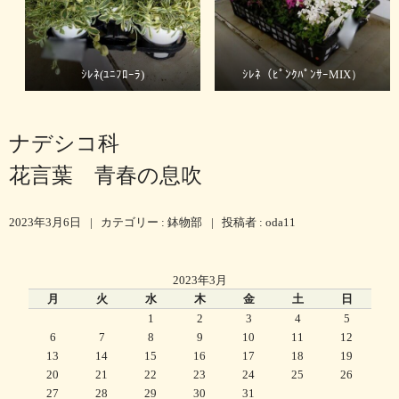
ｼﾚﾈ(ﾕﾆﾌﾛｰﾗ)
ｼﾚﾈ（ﾋﾟﾝｸﾊﾟﾝｻｰMIX）
ナデシコ科
花言葉 青春の息吹
2023年3月6日
|
カテゴリー :
鉢物部
|
投稿者 : oda11
2023年3月
月
火
水
木
金
土
日
1
2
3
4
5
6
7
8
9
10
11
12
13
14
15
16
17
18
19
20
21
22
23
24
25
26
27
28
29
30
31