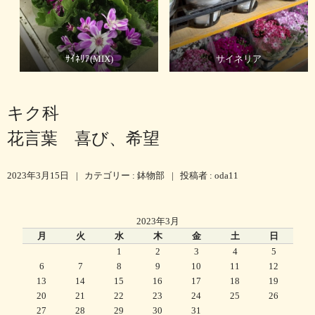
ｻｲﾈﾘｱ(MIX)
サイネリア
キク科
花言葉 喜び、希望
2023年3月15日
|
カテゴリー :
鉢物部
|
投稿者 : oda11
2023年3月
月
火
水
木
金
土
日
1
2
3
4
5
6
7
8
9
10
11
12
13
14
15
16
17
18
19
20
21
22
23
24
25
26
27
28
29
30
31