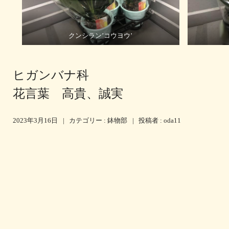
クンシラン’コウヨウ’
ヒガンバナ科
花言葉 高貴、誠実
2023年3月16日
|
カテゴリー :
鉢物部
|
投稿者 : oda11