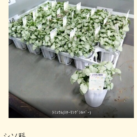
ﾗﾐｭｳﾑ(ｽﾀｰﾘﾝｸﾞｼﾙﾊﾞｰ)
シソ科