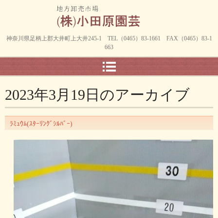
神奈川県足柄上郡大井町上大井245-1 TEL（0465）83-1661 FAX（0465）83-1
663
2023年3月19日
のアーカイブ
ﾗﾐｭｳﾑ(ｽﾀｰﾘﾝｸﾞｼﾙﾊﾞｰ)