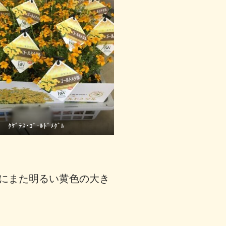
ﾀｹﾞﾃｽ･ｺﾞｰﾙﾄﾞﾒﾀﾞﾙ
」
にまた明るい黄色の大き
♪