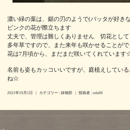
濃い緑の葉は、鋸の刃のようで(バッタが好き
ピンクの花が際立ちます
丈夫で、管理は難しくありません 切花として
多年草ですので、また来年も咲かせることが
花は7月頃から、まだまだ咲いてくれていま
名前も姿もカッコいいですが、庭植えしている
ね☆
2021年10月1日
|
カテゴリー :
鉢物部
|
投稿者 : oda06