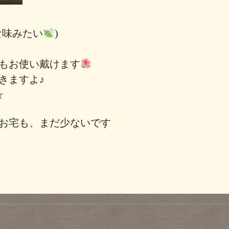
な味みたい
)
もお使い戴けます
できますよ♪
す☆
お宅も、まだ少ないです