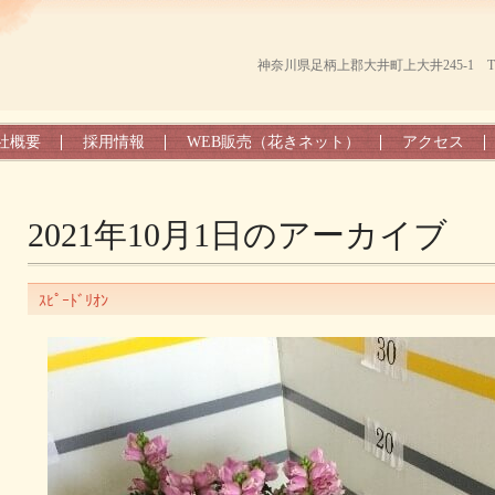
神奈川県足柄上郡大井町上大井245-1 TEL（0
社概要
採用情報
WEB販売（花きネット）
アクセス
2021年10月1日
のアーカイブ
ｽﾋﾟｰﾄﾞﾘｵﾝ