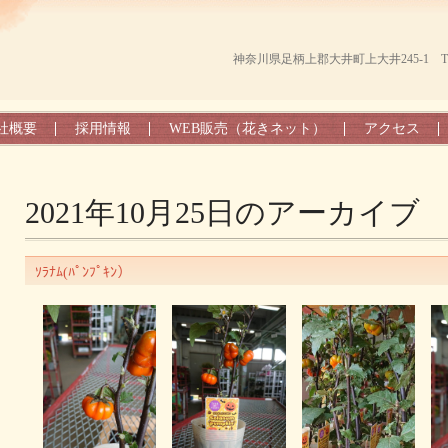
神奈川県足柄上郡大井町上大井245-1 TEL（0
社概要
採用情報
WEB販売（花きネット）
アクセス
2021年10月25日
のアーカイブ
ｿﾗﾅﾑ(ﾊﾟﾝﾌﾟｷﾝ）