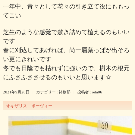
一年中、青々として花々の引き立て役にももっ
てこい
芝生のような感覚で敷き詰めて植えるのもいい
です
春に刈込してあげれば、尚一層葉っぱが出そろ
い更にきれいです
冬でも日陰でも枯れずに強いので、樹木の根元
にふさふささせるのもいいと思います☆
2021年9月28日
|
カテゴリー :
鉢物部
|
投稿者 : oda06
オキザリス ボーヴィー