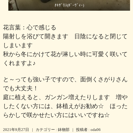
ｵｷｻﾞﾘｽ(ﾎﾞｰｳﾞｨｰ)
花言葉：心で感じる
陽射しを浴びて開きます 日陰になると閉じて
しまいます
秋から冬にかけて花が淋しい時に可愛く咲いて
くれますよ♪
と～っても強い子ですので、面倒くさがりさん
でも大丈夫！
庭に植えると、ガンガン増えたりします 増や
したくない方には、鉢植えがお勧め☆ ほった
らかしで咲かせたい方にはいいですね☆
2021年9月27日
|
カテゴリー :
鉢物部
|
投稿者 : oda06