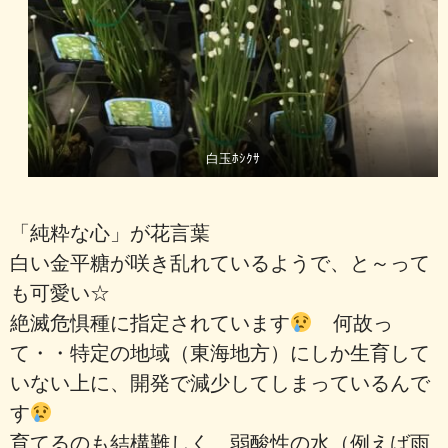
白玉ﾎｼｸｻ
「純粋な心」
が花言葉
白い金平糖が咲き乱れているようで、と～って
も可愛い☆
絶滅危惧種に指定されています
何故っ
て・・特定の地域（東海地方）にしか生育して
いない上に、開発で減少してしまっているんで
す
育てるのも結構難しく、弱酸性の水（例えば雨