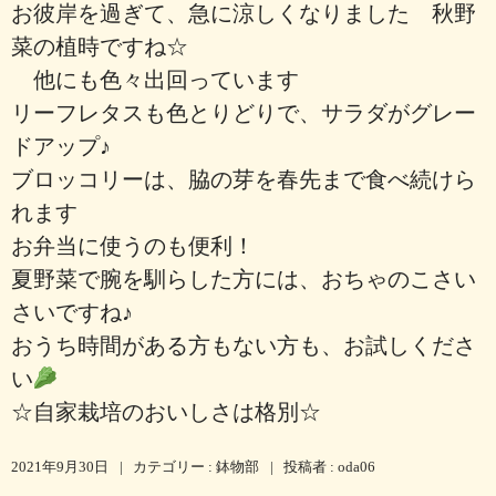
お彼岸を過ぎて、急に涼しくなりました 秋野
菜の植時ですね☆
他にも色々出回っています
リーフレタスも色とりどりで、サラダがグレー
ドアップ♪
ブロッコリーは、脇の芽を春先まで食べ続けら
れます
お弁当に使うのも便利！
夏野菜で腕を馴らした方には、おちゃのこさい
さいですね♪
おうち時間がある方もない方も、お試しくださ
い
☆自家栽培のおいしさは格別☆
2021年9月30日
|
カテゴリー :
鉢物部
|
投稿者 : oda06