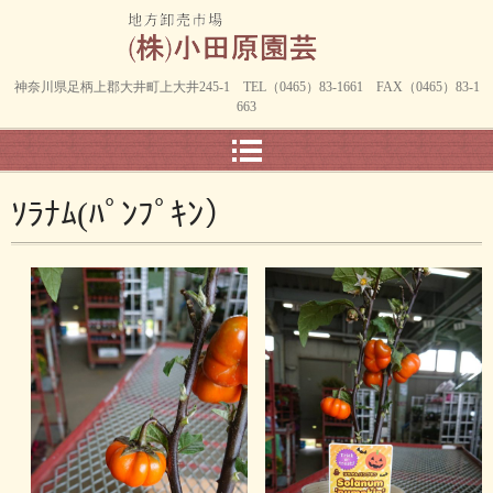
神奈川県足柄上郡大井町上大井245-1 TEL（0465）83-1661 FAX（0465）83-1
663
ｿﾗﾅﾑ(ﾊﾟﾝﾌﾟｷﾝ）