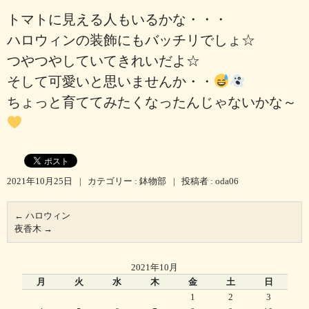
トマトに見える人もいるかな・・・
ハロウィンの装飾にもバッチリでしょ☆
つやつやしていてきれいだよ☆
そして可愛いと思いませんか・・
ちょっと育ててみたくなったんじゃないかな～
2021年10月25日
|
カテゴリー :
鉢物部
|
投稿者 : oda06
←
ハロウィン
夜香木
→
2021年10月
月
火
水
木
金
土
日
1
2
3