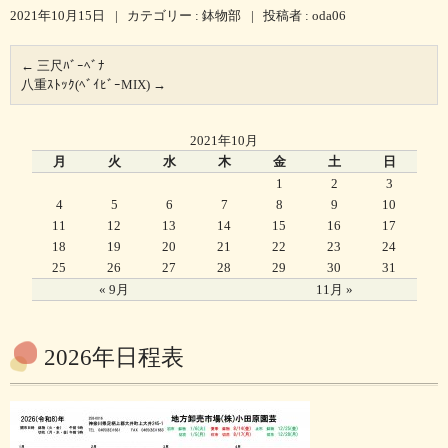
2021年10月15日
|
カテゴリー :
鉢物部
|
投稿者 : oda06
←
三尺ﾊﾞｰﾍﾞﾅ
八重ｽﾄｯｸ(ﾍﾞｲﾋﾞｰMIX)
→
2021年10月
月
火
水
木
金
土
日
1
2
3
4
5
6
7
8
9
10
11
12
13
14
15
16
17
18
19
20
21
22
23
24
25
26
27
28
29
30
31
« 9月
11月 »
2026年日程表