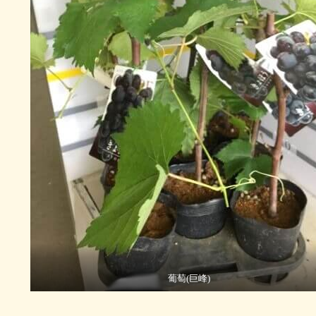
葡萄(巨峰)