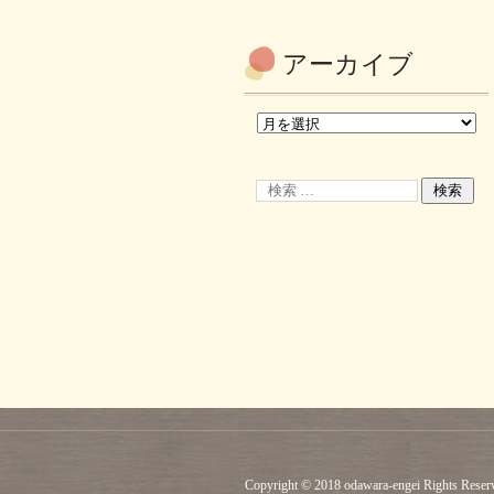
アーカイブ
Copyright © 2018 odawara-engei Rights Reser