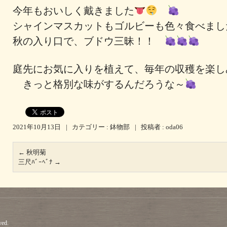
今年もおいしく戴きました
シャインマスカットもゴルビーも色々食べま
秋の入り口で、ブドウ三昧！！
庭先にお気に入りを植えて、毎年の収穫を楽し
きっと格別な味がするんだろうな～
2021年10月13日
|
カテゴリー :
鉢物部
|
投稿者 : oda06
←
秋明菊
三尺ﾊﾞｰﾍﾞﾅ
→
ved.