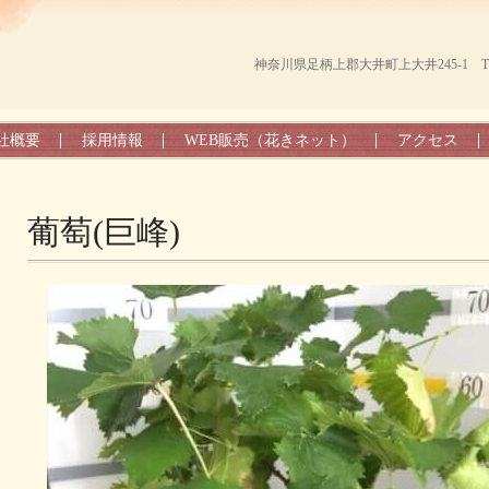
神奈川県足柄上郡大井町上大井245-1 TEL（0
社概要
採用情報
WEB販売（花きネット）
アクセス
葡萄(巨峰)