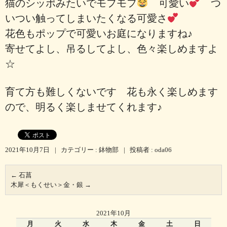
猫のシッポみたいでモフモフ
可愛い
つ
いつい触ってしまいたくなる可愛さ
花色もポップで可愛いお庭になりますね♪
寄せてよし、吊るしてよし、色々楽しめますよ
☆
育て方も難しくないです 花も永く楽しめます
ので、明るく楽しませてくれます♪
2021年10月7日
|
カテゴリー :
鉢物部
|
投稿者 : oda06
←
石菖
木犀＜もくせい＞金・銀
→
2021年10月
月
火
水
木
金
土
日