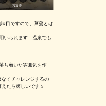
石菖 青
地味目ですので、菖蒲とは
用いられます 温泉でも
落ち着いた雰囲気を作
はなくチャレンジするの
貰えたら嬉しいです☆