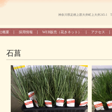
神奈川県足柄上郡大井町上大井245-1 TEL（0
社概要
採用情報
WEB販売（花きネット）
アクセス
石菖