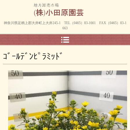
神奈川県足柄上郡大井町上大井245-1 TEL（0465）83-1661 FAX（0465）83-1
663
ｺﾞｰﾙﾃﾞﾝﾋﾟﾗﾐｯﾄﾞ