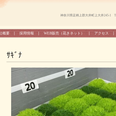
神奈川県足柄上郡大井町上大井245-1 TEL（0
社概要
採用情報
WEB販売（花きネット）
アクセス
ｻｷﾞﾅ