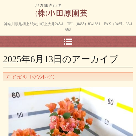
神奈川県足柄上郡大井町上大井245-1 TEL（0465）83-1661 FAX（0465）83-1
663
2025年6月13日
のアーカイブ
ﾌﾞｰｹﾞﾝﾋﾞﾘｱ（ﾊﾜｲｱﾝｵﾚﾝｼﾞ）