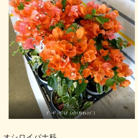
ﾌﾞｰｹﾞﾝﾋﾞﾘｱ（ﾊﾜｲｱﾝｵﾚﾝｼﾞ）
オシロイバナ科